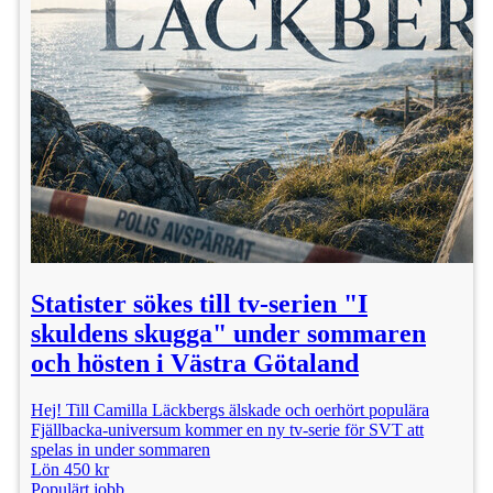
Statister sökes till tv-serien "I
skuldens skugga" under sommaren
och hösten i Västra Götaland
Hej! Till Camilla Läckbergs älskade och oerhört populära
Fjällbacka-universum kommer en ny tv-serie för SVT att
spelas in under sommaren
Lön 450 kr
Populärt jobb