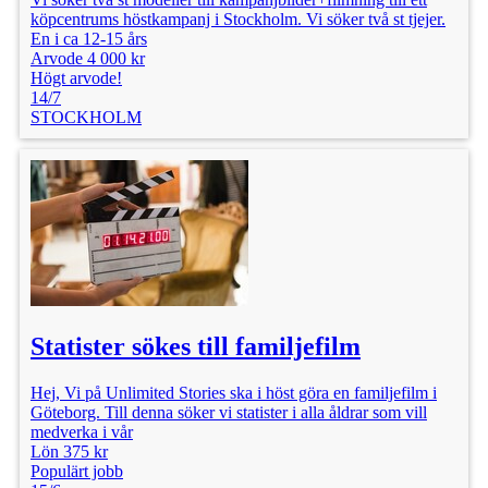
köpcentrums höstkampanj i Stockholm. Vi söker två st tjejer.
En i ca 12-15 års
Arvode 4 000 kr
Högt arvode!
14/7
STOCKHOLM
Statister sökes till familjefilm
Hej, Vi på Unlimited Stories ska i höst göra en familjefilm i
Göteborg. Till denna söker vi statister i alla åldrar som vill
medverka i vår
Lön 375 kr
Populärt jobb