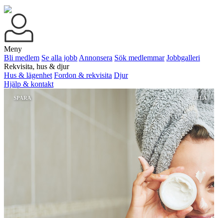
Meny
Bli medlem
Se alla jobb
Annonsera
Sök medlemmar
Jobbgalleri
Rekvisita, hus & djur
Hus & lägenhet
Fordon & rekvisita
Djur
Hjälp & kontakt
SPARA
DELA