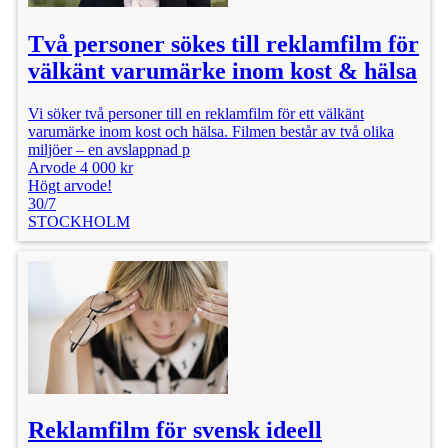
Två personer sökes till reklamfilm för
välkänt varumärke inom kost & hälsa
Vi söker två personer till en reklamfilm för ett välkänt
varumärke inom kost och hälsa. Filmen består av två olika
miljöer – en avslappnad p
Arvode 4 000 kr
Högt arvode!
30/7
STOCKHOLM
Reklamfilm för svensk ideell