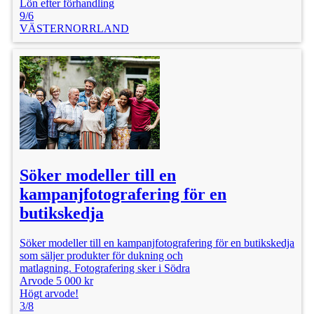
Lön efter förhandling
9/6
VÄSTERNORRLAND
Söker modeller till en
kampanjfotografering för en
butikskedja
Söker modeller till en kampanjfotografering för en butikskedja
som säljer produkter för dukning och
matlagning. Fotografering sker i Södra
Arvode 5 000 kr
Högt arvode!
3/8