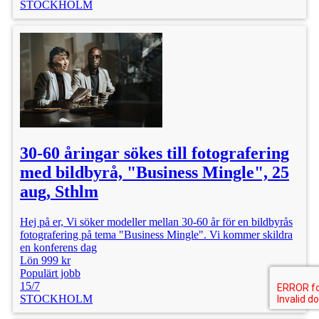
STOCKHOLM
30-60 åringar sökes till fotografering
med bildbyrå, "Business Mingle", 25
aug, Sthlm
Hej på er, Vi söker modeller mellan 30-60 år för en bildbyrås
fotografering på tema "Business Mingle". Vi kommer skildra
en konferens dag
Lön 999 kr
Populärt jobb
15/7
STOCKHOLM