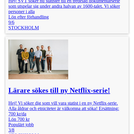
Hej! SVT söker nu statister till en tredelad dokumentärserie
som utspelar sig under andra halvan av 1600-talet. Vi söker
personer i alla
Lön efter förhandling
9/6
STOCKHOLM
Lärare sökes till ny Netflix-serie!
Hej! Vi söker dig som vill vara statist i en ny Netflix-serie.
Alla åldrar och etniciteter är välkomna att söka! Ersättning:
700 kr/da
Lön 700 kr
Populärt jobb
3/8