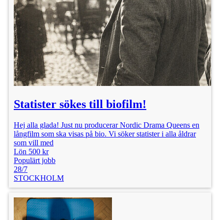
Statister sökes till biofilm!
Hej alla glada! Just nu producerar Nordic Drama Queens en
långfilm som ska visas på bio. Vi söker statister i alla åldrar
som vill med
Lön 500 kr
Populärt jobb
28/7
STOCKHOLM