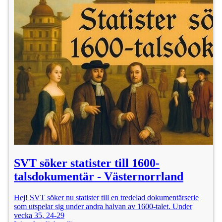
SVT söker statister till 1600-
talsdokumentär - Västernorrland
Hej! SVT söker nu statister till en tredelad dokumentärserie
som utspelar sig under andra halvan av 1600-talet. Under
vecka 35, 24-29