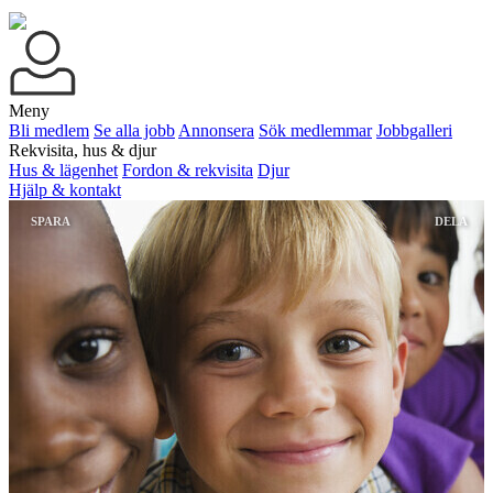
Meny
Bli medlem
Se alla jobb
Annonsera
Sök medlemmar
Jobbgalleri
Rekvisita, hus & djur
Hus & lägenhet
Fordon & rekvisita
Djur
Hjälp & kontakt
SPARA
DELA