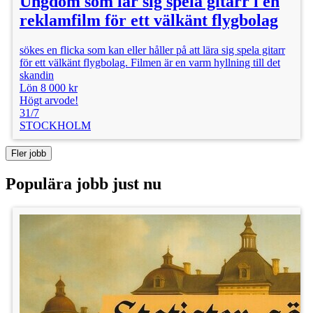
Ungdom som lär sig spela gitarr i en
reklamfilm för ett välkänt flygbolag
sökes en flicka som kan eller håller på att lära sig spela gitarr
för ett välkänt flygbolag. Filmen är en varm hyllning till det
skandin
Lön 8 000 kr
Högt arvode!
31/7
STOCKHOLM
Fler jobb
Populära jobb just nu