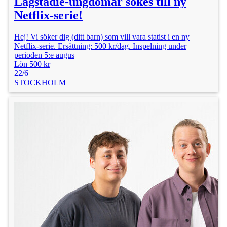
Lågstadie-ungdomar sökes till ny
Netflix-serie!
Hej! Vi söker dig (ditt barn) som vill vara statist i en ny
Netflix-serie. Ersättning: 500 kr/dag. Inspelning under
perioden 5:e augus
Lön 500 kr
22/6
STOCKHOLM