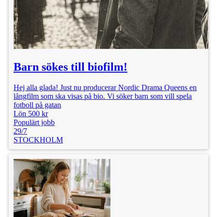
Lön: 7 000 kr
Barn sökes till biofilm!
Hej alla glada! Just nu producerar Nordic Drama Queens en
långfilm som ska visas på bio. Vi söker barn som vill spela
fotboll på gatan
Lön 500 kr
Populärt jobb
29/7
STOCKHOLM