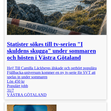
Statister sökes till tv-serien "I
skuldens skugga" under sommaren
och hösten i Västra Götaland
Hej! Till Camilla Läckbergs älskade och oerhört populära
Fjällbacka-universum kommer en ny tv-serie för SVT att
spelas in under sommaren
Lön 450 kr
Populärt jobb
31/7
VÄSTRA GÖTALAND