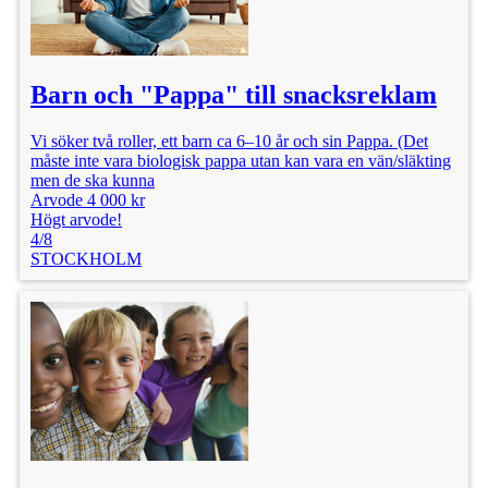
Barn och "Pappa" till snacksreklam
Vi söker två roller, ett barn ca 6–10 år och sin Pappa. (Det
måste inte vara biologisk pappa utan kan vara en vän/släkting
men de ska kunna
Arvode 4 000 kr
Högt arvode!
4/8
STOCKHOLM