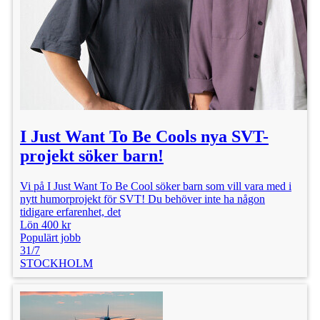
I Just Want To Be Cools nya SVT-
projekt söker barn!
Vi på I Just Want To Be Cool söker barn som vill vara med i
nytt humorprojekt för SVT! Du behöver inte ha någon
tidigare erfarenhet, det
Lön 400 kr
Populärt jobb
31/7
STOCKHOLM