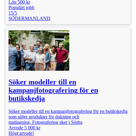
Lön 500 kr
Populärt jobb
15/5
SÖDERMANLAND
Söker modeller till en
kampanjfotografering för en
butikskedja
Söker modeller till en kampanjfotografering för en butikskedja
som säljer produkter för dukning och
matlagning. Fotografering sker i Södra
Arvode 5 000 kr
Högt arvode!