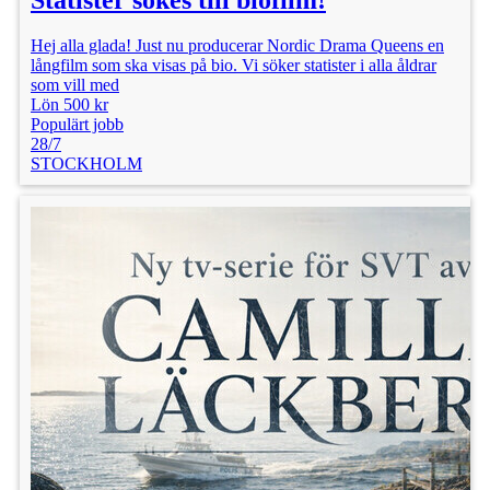
Hej alla glada! Just nu producerar Nordic Drama Queens en
långfilm som ska visas på bio. Vi söker statister i alla åldrar
som vill med
Lön 500 kr
Populärt jobb
28/7
STOCKHOLM