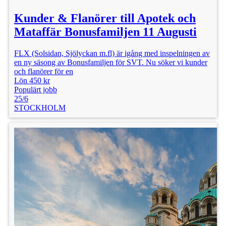
Kunder & Flanörer till Apotek och
Mataffär Bonusfamiljen 11 Augusti
FLX (Solsidan, Sjölyckan m.fl) är igång med inspelningen av
en ny säsong av Bonusfamiljen för SVT. Nu söker vi kunder
och flanörer för en
Lön 450 kr
Populärt jobb
25/6
STOCKHOLM