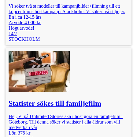
Vi söker två st modeller till kampanjbilder+filmning till ett
köpcentrums höstkampanj i Stockholm. Vi söker två st tjejer.
En i ca 12-15 års
Arvode 4 000 kr
Högt arvode!
14/7
STOCKHOLM
Statister sökes till familjefilm
Hej, Vi på Unlimited Stories ska i höst göra en familjefilm i
Göteborg. Till denna söker vi statister i alla åldrar som vill
medverka i vår
Lön 375 kr