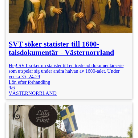
SVT söker statister till 1600-
talsdokumentär - Västernorrland
Hej! SVT söker nu statister till en tredelad dokumentärserie
som utspelar sig under andra halvan av 1600-talet. Under
vecka 35, 24-29
Lön efter förhandling
9/6
VÄSTERNORRLAND