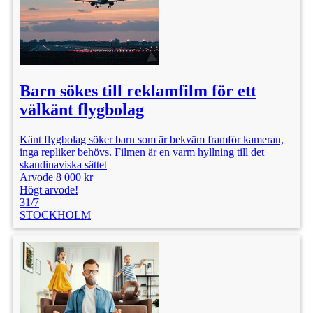
Barn sökes till reklamfilm för ett
välkänt flygbolag
Känt flygbolag söker barn som är bekväm framför kameran,
inga repliker behövs. Filmen är en varm hyllning till det
skandinaviska sättet
Arvode 8 000 kr
Högt arvode!
31/7
STOCKHOLM